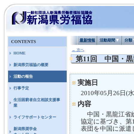
最新情報
活動期間
分類
CONTENTS
←
次へ
HOME
第11回 中国・
新潟県労福協の概要
活動の報告
実施日
行事予定
2010年05月26日(水
生活困窮者自立相談支援事
内容
業
中国・黒龍江省
ライフサポートセンター
協定に基づき、第
表団を中国に派遣
新潟県奨学金