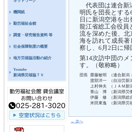
ネットワーク
代表団は連合新
明氏を団長とする6名
機関紙
日に新潟空港を出
勤労福祉会館
龍江省総工会役員
流を深めた後、北
調査・研究報告資料 等
海を訪れて成長著
察し、6月2日に
社会保障制度の概要
第14次訪中団の
地方労福協活動の紹介
す。（敬称略）
Youtube
団長
齋藤敏明
（連合新潟
新潟県労福協ＴＶ
渡部洋一
（自治労新
上村伸夫
（ＪＡＭ新
青山 博
（新潟県労
伊藤 修
（新潟県総
米田東逸
（新潟県労
←
次へ