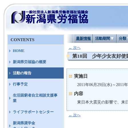
最新情報
活動期間
分類
CONTENTS
←
次へ
HOME
第18回 少年少女友好使
新潟県労福協の概要
活動の報告
実施日
行事予定
2011年06月29日(水)～2011年
内容
生活困窮者自立相談支援事
業
東日本大震災の影響で、来
ライフサポートセンター
←
次へ
新潟県奨学金