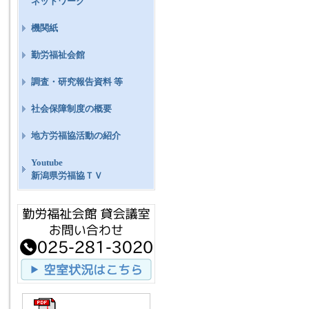
ネットワーク
機関紙
勤労福祉会館
調査・研究報告資料 等
社会保障制度の概要
地方労福協活動の紹介
Youtube
新潟県労福協ＴＶ