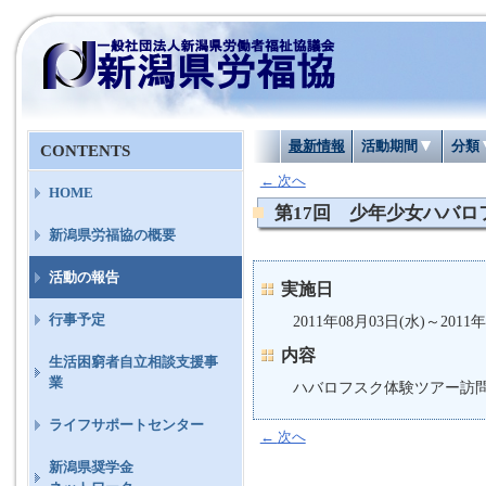
最新情報
活動期間
分類
CONTENTS
←
次へ
HOME
第17回 少年少女ハバロ
新潟県労福協の概要
活動の報告
実施日
行事予定
2011年08月03日(水)～2011年
内容
生活困窮者自立相談支援事
業
ハバロフスク体験ツアー訪
ライフサポートセンター
←
次へ
新潟県奨学金