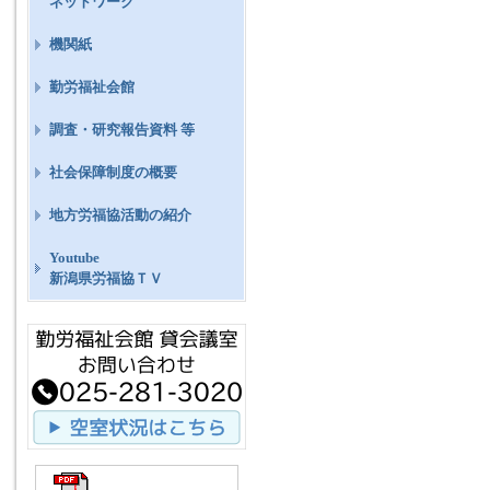
ネットワーク
機関紙
勤労福祉会館
調査・研究報告資料 等
社会保障制度の概要
地方労福協活動の紹介
Youtube
新潟県労福協ＴＶ