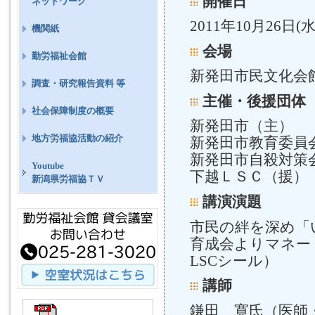
開催日
ネットワーク
2011年10月26日(水
機関紙
会場
勤労福祉会館
新発田市民文化会
調査・研究報告資料 等
主催・後援団体
社会保障制度の概要
新発田市（主）
地方労福協活動の紹介
新発田市教育委員
新発田市自殺対策
Youtube
下越ＬＳＣ（援）
新潟県労福協ＴＶ
講演演題
市民の絆を深め「
育成会よりマネー
LSCシール）
講師
鎌田 寛氏（医師