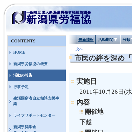
最新情報
活動期間
分類
CONTENTS
←
次へ
HOME
市民の絆を深め
新潟県労福協の概要
活動の報告
実施日
行事予定
2011年10月26日(水
生活困窮者自立相談支援事
内容
業
開催地
ライフサポートセンター
下越
新潟県奨学金