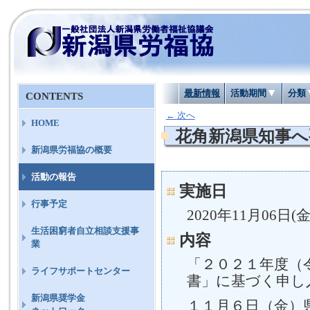
最新情報
活動期間
分類
CONTENTS
←
次へ
HOME
花角新潟県知事へ
新潟県労福協の概要
活動の報告
実施日
行事予定
2020年11月06日(金
生活困窮者自立相談支援事
内容
業
「２０２１年度（
ライフサポートセンター
書」に基づく申し
新潟県奨学金
１１月６日（金）