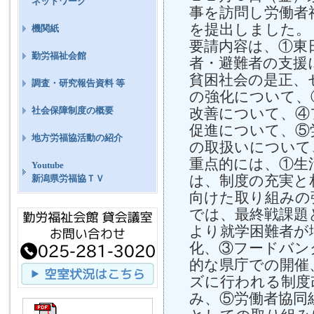
ネットワーク
事を訪問し労働者
を提出しました。
機関紙
要請内容は、①東
勤労福祉会館
者・避難者の支援
貧困社会の是正、
調査・研究報告資料 等
の強化について、
改善について、④
社会保障制度の概要
促進について、⑤
地方労福協活動の紹介
の取扱いについて
重点的には、①生
Youtube
は、制度の充実と
新潟県労福協ＴＶ
向けた取り組みの
では、最終戦課題
より就学困難者が
化、③フードバン
的な県庁での開催
ズに行われる制度
み、⑤労働者協同