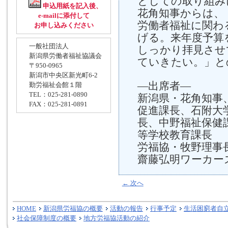
としての取り組み
申込用紙を記入後、
花角知事からは、
e-mailに添付して
労働者福祉に関わ
お申し込みください
げる。来年度予算
一般社団法人
しっかり拝見させ
新潟県労働者福祉協議会
ていきたい。」と
〒950-0965
新潟市中央区新光町6-2
―出席者―
勤労福祉会館１階
TEL：025-281-0890
新潟県・花角知事
FAX：025-281-0891
促進課長、石附大
長、中野福祉保健
等学校教育課長
労福協・牧野理事
齋藤弘明ワーカー
←
次へ
HOME
新潟県労福協の概要
活動の報告
行事予定
生活困窮者自
社会保障制度の概要
地方労福協活動の紹介