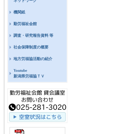
ネットワーク
機関紙
勤労福祉会館
調査・研究報告資料 等
社会保障制度の概要
地方労福協活動の紹介
Youtube
新潟県労福協ＴＶ