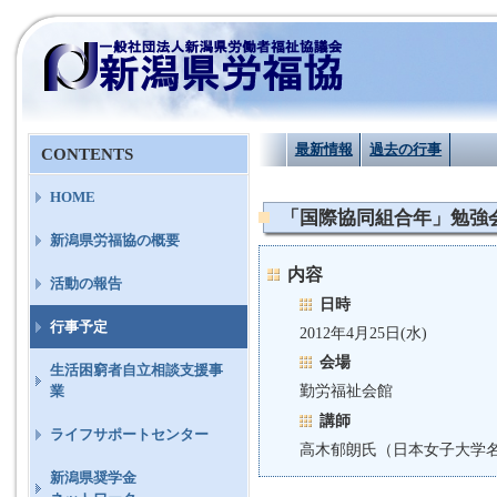
最新情報
過去の行事
CONTENTS
HOME
「国際協同組合年」勉強
新潟県労福協の概要
内容
活動の報告
日時
行事予定
2012年4月25日(水)
会場
生活困窮者自立相談支援事
勤労福祉会館
業
講師
ライフサポートセンター
高木郁朗氏（日本女子大学
新潟県奨学金