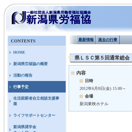
最新情報
過去の行事
CONTENTS
HOME
県ＬＳＣ第５回通常総会
新潟県労福協の概要
内容
活動の報告
日時
行事予定
2012年6月8日(金) 15:00～
会場
生活困窮者自立相談支援事
新潟東映ホテル
業
ライフサポートセンター
新潟県奨学金