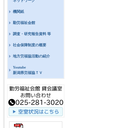
ネットワーク
機関紙
勤労福祉会館
調査・研究報告資料 等
社会保障制度の概要
地方労福協活動の紹介
Youtube
新潟県労福協ＴＶ