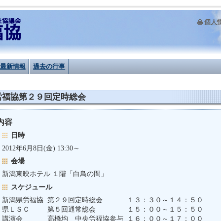
個人
最新情報
過去の行事
労福協第２９回定時総会
内容
日時
2012年6月8日(金) 13:30～
会場
新潟東映ホテル １階「白鳥の間」
スケジュール
新潟県労福協
第２９回定時総会
１３：３０～１４：５０
県ＬＳＣ
第５回通常総会
１５：００～１５：５０
講演会
高橋均 中央労福協参与
１６：００～１７：００