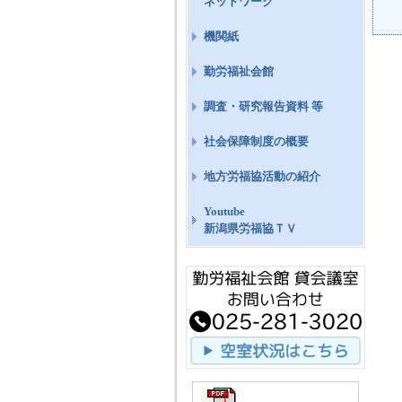
ネットワーク
機関紙
勤労福祉会館
調査・研究報告資料 等
社会保障制度の概要
地方労福協活動の紹介
Youtube
新潟県労福協ＴＶ