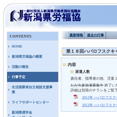
最新情報
過去の行事
CONTENTS
HOME
第１８回ハバロフスクキ
新潟県労福協の概要
内容
活動の報告
派遣人数
行事予定
責任者、指導者の他、児童
ただ今参加者募集中
終了い
生活困窮者自立相談支援事
詳細は別添のチラシをご覧
業
2012年 ハバロフ
ライフサポートセンター
2012年 ハバロフス
新潟県奨学金