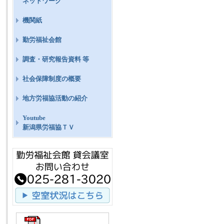
ネットワーク
機関紙
勤労福祉会館
調査・研究報告資料 等
社会保障制度の概要
地方労福協活動の紹介
Youtube
新潟県労福協ＴＶ