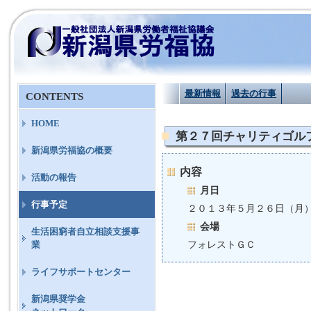
最新情報
過去の行事
CONTENTS
HOME
第２７回チャリティゴル
新潟県労福協の概要
内容
活動の報告
月日
行事予定
２０１３年５月２６日（月
会場
生活困窮者自立相談支援事
フォレストＧＣ
業
ライフサポートセンター
新潟県奨学金