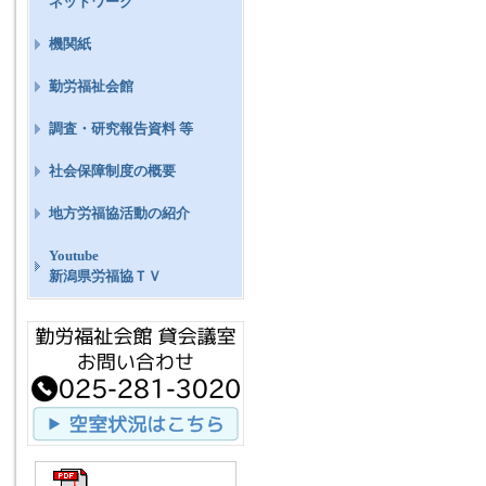
ネットワーク
機関紙
勤労福祉会館
調査・研究報告資料 等
社会保障制度の概要
地方労福協活動の紹介
Youtube
新潟県労福協ＴＶ