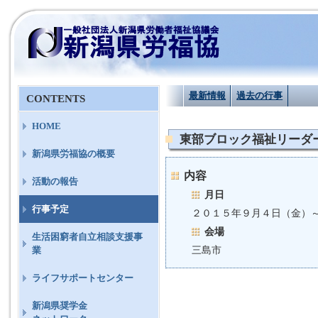
最新情報
過去の行事
CONTENTS
HOME
東部ブロック福祉リーダー塾
新潟県労福協の概要
内容
活動の報告
月日
行事予定
２０１５年９月４日（金）
会場
生活困窮者自立相談支援事
三島市
業
ライフサポートセンター
新潟県奨学金