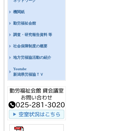
ネットワーク
機関紙
勤労福祉会館
調査・研究報告資料 等
社会保障制度の概要
地方労福協活動の紹介
Youtube
新潟県労福協ＴＶ