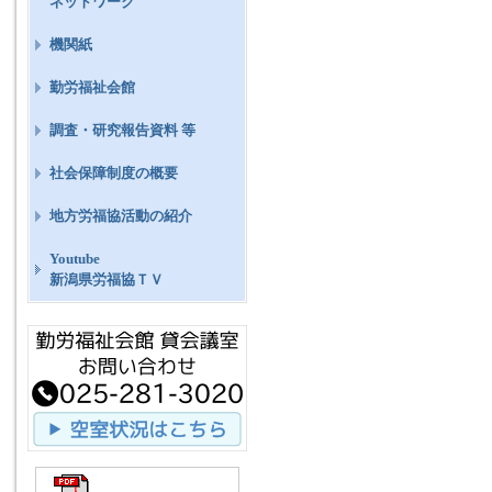
ネットワーク
機関紙
勤労福祉会館
調査・研究報告資料 等
社会保障制度の概要
地方労福協活動の紹介
Youtube
新潟県労福協ＴＶ