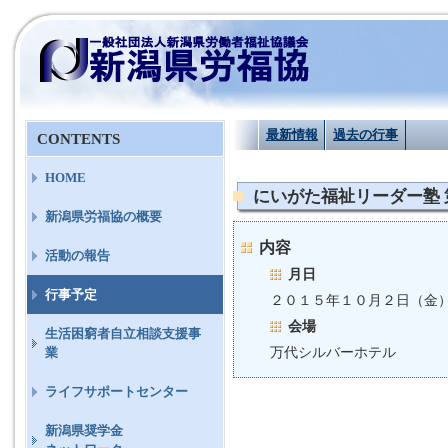
最新情報
過去の行事
CONTENTS
HOME
にいがた福祉リーダー塾 第
新潟県労福協の概要
内容
活動の報告
月日
行事予定
２０１５年１０月２日（金
会場
生活困窮者自立相談支援事
万代シルバーホテル
業
ライフサポートセンター
新潟県奨学金