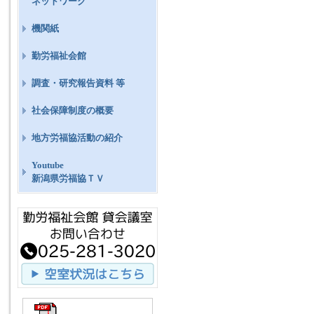
ネットワーク
機関紙
勤労福祉会館
調査・研究報告資料 等
社会保障制度の概要
地方労福協活動の紹介
Youtube
新潟県労福協ＴＶ