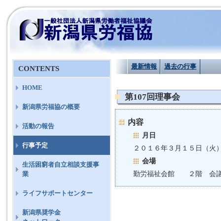
最新情報
過去の行事
CONTENTS
HOME
第107回理事会
新潟県労福協の概要
内容
活動の報告
月日
行事予定
２０１６年３月１５日（火
会場
生活困窮者自立相談支援事
勤労福祉会館 ２階 会
業
ライフサポートセンター
新潟県奨学金