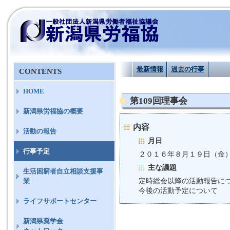
最新情報
過去の行事
CONTENTS
HOME
第109回理事会
新潟県労福協の概要
内容
活動の報告
月日
行事予定
２０１６年８月１９日（金
主な議題
生活困窮者自立相談支援事
定時総会以降の活動報告に
業
今後の活動予定について
ライフサポートセンター
新潟県奨学金