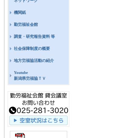
ネットワーク
機関紙
勤労福祉会館
調査・研究報告資料 等
社会保障制度の概要
地方労福協活動の紹介
Youtube
新潟県労福協ＴＶ