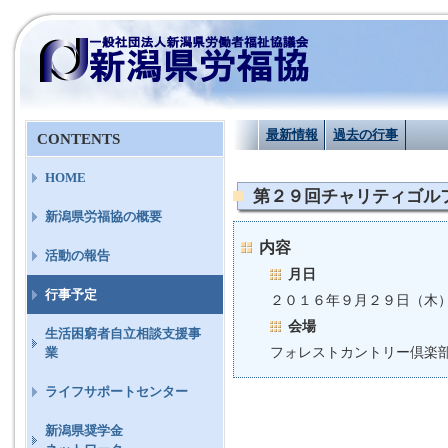
最新情報
過去の行事
CONTENTS
HOME
第２９回チャリティゴル
新潟県労福協の概要
内容
活動の報告
月日
行事予定
２０１６年９月２９日（
会場
生活困窮者自立相談支援事
フォレストカントリー倶楽
業
ライフサポートセンター
新潟県奨学金