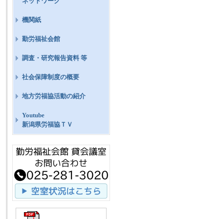
ネットワーク
機関紙
勤労福祉会館
調査・研究報告資料 等
社会保障制度の概要
地方労福協活動の紹介
Youtube
新潟県労福協ＴＶ