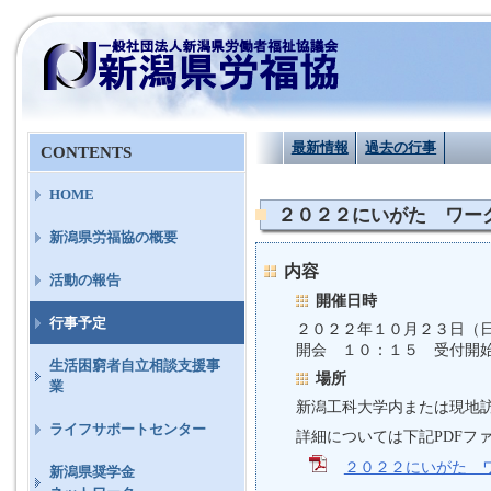
最新情報
過去の行事
CONTENTS
HOME
２０２２にいがた ワーク
新潟県労福協の概要
内容
活動の報告
開催日時
行事予定
２０２２年１０月２３日（
開会 １０：１５ 受付開
生活困窮者自立相談支援事
場所
業
新潟工科大学内または現地
ライフサポートセンター
詳細については下記PDFフ
２０２２にいがた ワ
新潟県奨学金