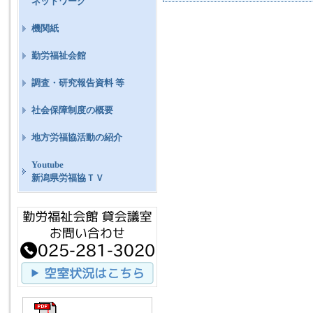
ネットワーク
機関紙
勤労福祉会館
調査・研究報告資料 等
社会保障制度の概要
地方労福協活動の紹介
Youtube
新潟県労福協ＴＶ