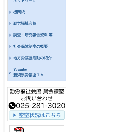
ネットワーク
機関紙
勤労福祉会館
調査・研究報告資料 等
社会保障制度の概要
地方労福協活動の紹介
Youtube
新潟県労福協ＴＶ