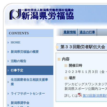
最新情報
過去の行事
CONTENTS
HOME
第３３回勤労者駅伝大会
新潟県労福協の概要
内容
活動の報告
開催日時
行事予定
２０２３年１１月３日（金
場所
生活困窮者自立相談支援事
デンカビッグスワンスタジ
業
新潟県スポーツ公園内コー
ライフサポートセンター
詳しくは
第33回新潟県
新潟県奨学金