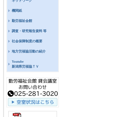
ネットワーク
機関紙
勤労福祉会館
調査・研究報告資料 等
社会保障制度の概要
地方労福協活動の紹介
Youtube
新潟県労福協ＴＶ