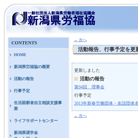
←
次へ
CONTENTS
活動報告、行事予定を更
HOME
新潟県労福協の概要
更新しました
活動の報告
活動の報告
第94回 理事会
行事予定
行事予定
生活困窮者自立相談支援事
2013年新春労働団体・友誼団体
業
←
次へ
ライフサポートセンター
新潟県奨学金