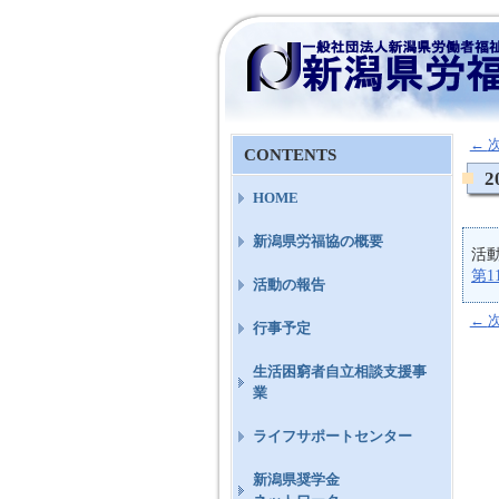
←
CONTENTS
2
HOME
新潟県労福協の概要
活
第1
活動の報告
←
行事予定
生活困窮者自立相談支援事
業
ライフサポートセンター
新潟県奨学金