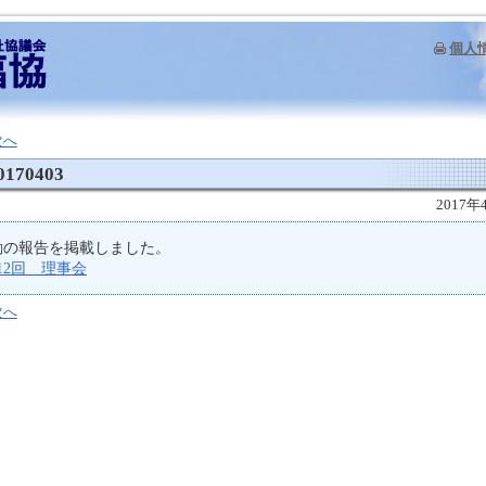
個人
次へ
0170403
2017年
動の報告を掲載しました。
12回 理事会
次へ