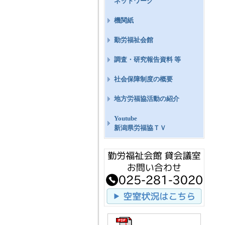
ネットワーク
機関紙
勤労福祉会館
調査・研究報告資料 等
社会保障制度の概要
地方労福協活動の紹介
Youtube
新潟県労福協ＴＶ