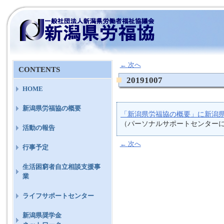
←
次へ
CONTENTS
20191007
HOME
新潟県労福協の概要
「新潟県労福協の概要」に新潟
（パーソナルサポートセンター
活動の報告
←
次へ
行事予定
生活困窮者自立相談支援事
業
ライフサポートセンター
新潟県奨学金