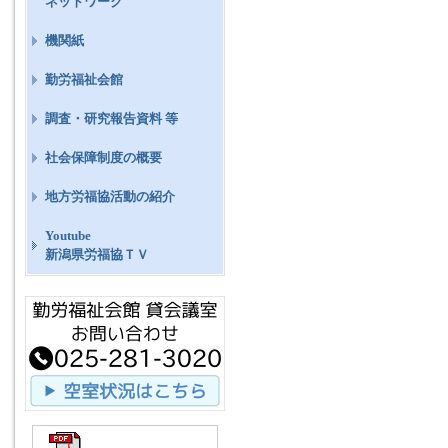
ネットワーク
機関紙
勤労福祉会館
調査・研究報告資料 等
社会保障制度の概要
地方労福協活動の紹介
Youtube
新潟県労福協ＴＶ