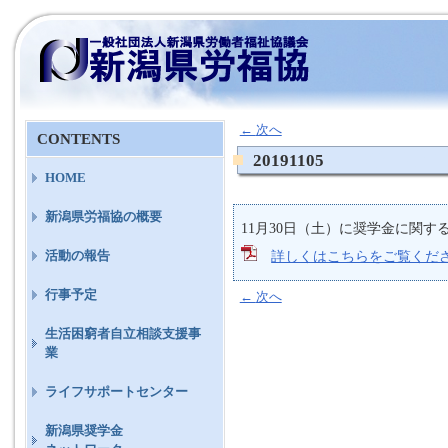
←
次へ
CONTENTS
20191105
HOME
新潟県労福協の概要
11月30日（土）に奨学金に関
活動の報告
詳しくはこちらをご覧くだ
行事予定
←
次へ
生活困窮者自立相談支援事
業
ライフサポートセンター
新潟県奨学金