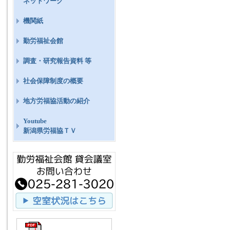
ネットワーク
機関紙
勤労福祉会館
調査・研究報告資料 等
社会保障制度の概要
地方労福協活動の紹介
Youtube
新潟県労福協ＴＶ