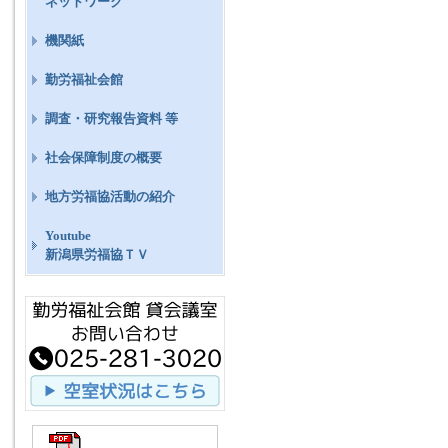
ネットワーク
機関紙
勤労福祉会館
調査・研究報告資料 等
社会保障制度の概要
地方労福協活動の紹介
Youtube
新潟県労福協ＴＶ