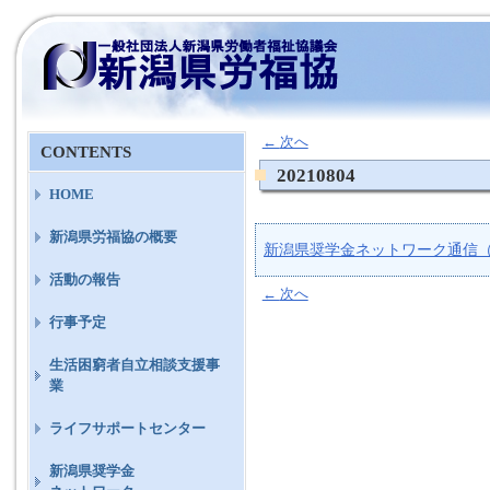
←
次へ
CONTENTS
20210804
HOME
新潟県労福協の概要
新潟県奨学金ネットワーク通信
活動の報告
←
次へ
行事予定
生活困窮者自立相談支援事
業
ライフサポートセンター
新潟県奨学金