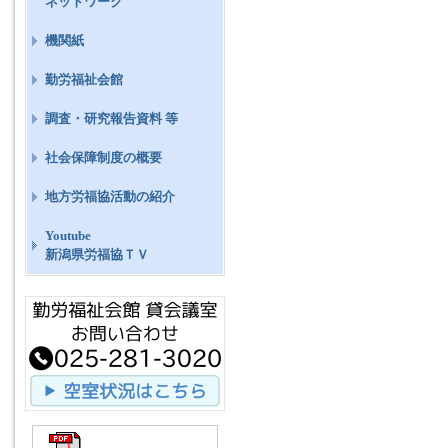
ネットワーク
機関紙
勤労福祉会館
調査・研究報告資料 等
社会保障制度の概要
地方労福協活動の紹介
Youtube
新潟県労福協ＴＶ