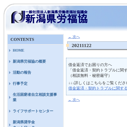
←
次へ
CONTENTS
20211122
HOME
新潟県労福協の概要
借金返済でお困りの方へ
「借金返済・契約トラブルに関
活動の報告
（相談無料・秘密厳守）
↓↓↓詳しくはこちらをご覧ください
行事予定
借金返済・契約トラブルに関す
生活困窮者自立相談支援事
←
次へ
業
ライフサポートセンター
新潟県奨学金