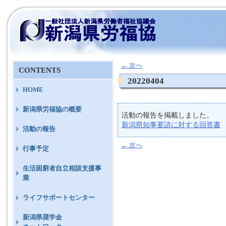
←
次へ
CONTENTS
20220404
HOME
新潟県労福協の概要
活動の報告を掲載しました。
新潟県知事要請に対する回答書
活動の報告
←
次へ
行事予定
生活困窮者自立相談支援事
業
ライフサポートセンター
新潟県奨学金