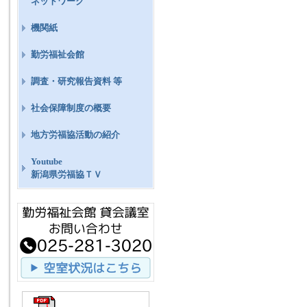
ネットワーク
機関紙
勤労福祉会館
調査・研究報告資料 等
社会保障制度の概要
地方労福協活動の紹介
Youtube
新潟県労福協ＴＶ