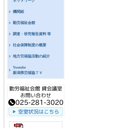
ネットワーク
機関紙
勤労福祉会館
調査・研究報告資料 等
社会保障制度の概要
地方労福協活動の紹介
Youtube
新潟県労福協ＴＶ