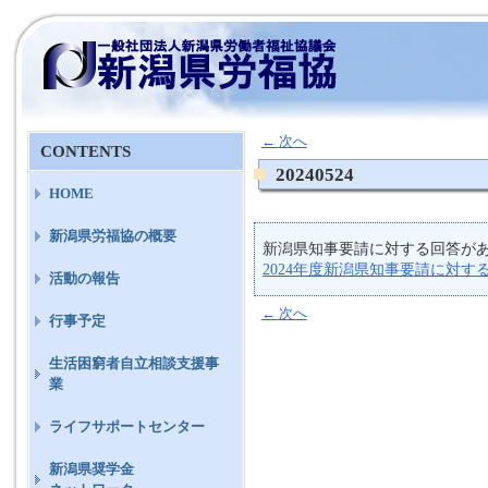
←
次へ
CONTENTS
20240524
HOME
新潟県労福協の概要
新潟県知事要請に対する回答が
2024年度新潟県知事要請に対す
活動の報告
←
次へ
行事予定
生活困窮者自立相談支援事
業
ライフサポートセンター
新潟県奨学金