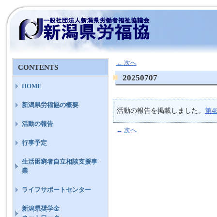
←
次へ
CONTENTS
20250707
HOME
新潟県労福協の概要
活動の報告を掲載しました。
第
活動の報告
←
次へ
行事予定
生活困窮者自立相談支援事
業
ライフサポートセンター
新潟県奨学金