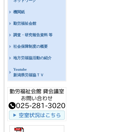
ネットワーク
機関紙
勤労福祉会館
調査・研究報告資料 等
社会保障制度の概要
地方労福協活動の紹介
Youtube
新潟県労福協ＴＶ