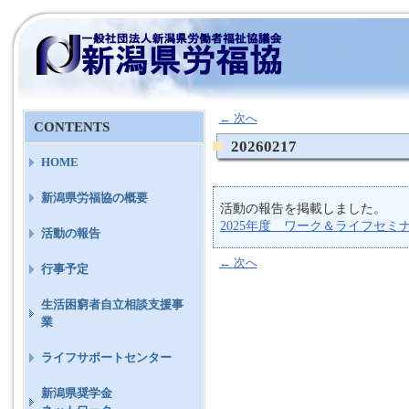
←
次へ
CONTENTS
20260217
HOME
新潟県労福協の概要
活動の報告を掲載しました。
2025年度 ワーク＆ライフセミ
活動の報告
←
次へ
行事予定
生活困窮者自立相談支援事
業
ライフサポートセンター
新潟県奨学金