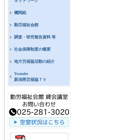
ネットワーク
機関紙
勤労福祉会館
調査・研究報告資料 等
社会保障制度の概要
地方労福協活動の紹介
Youtube
新潟県労福協ＴＶ