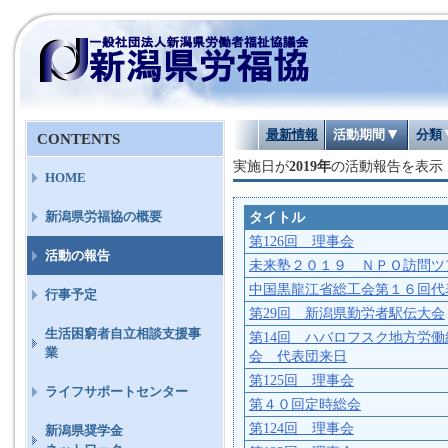
最新情報
活動期間
分類
CONTENTS
実施日が
2019年
の活動報告を表示
HOME
タイトル
新潟県労福協の概要
第126回 理事会
活動の報告
未来塾２０１９ ＮＰＯ訪問ツ
中国黒龍江省総工会第１６回代
行事予定
第29回 新潟県勤労者駅伝大会
生活困窮者自立相談支援事
第14回 ハバロフスク地方労
業
会 代表団来日
第125回 理事会
ライフサポートセンター
第４０回定時総会
第124回 理事会
新潟県奨学金