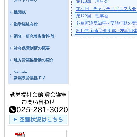
ネットワーク
第123回 理事会
第32回 チャリティゴルフ大会
機関紙
第122回 理事会
花角新潟県知事へ要請行動の実
勤労福祉会館
2019年 新春労働団体・友誼団
調査・研究報告資料 等
社会保障制度の概要
地方労福協活動の紹介
Youtube
新潟県労福協ＴＶ