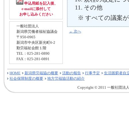
申込用紙を記入後、
その他
e-mailに添付して
お申し込みください
※ すべての議案
一般社団法人
←
次へ
新潟県労働者福祉協議会
〒950-0965
新潟市中央区新光町6-2
勤労福祉会館１階
TEL：025-281-0890
FAX：025-281-0891
HOME
新潟県労福協の概要
活動の報告
行事予定
生活困窮者自
社会保障制度の概要
地方労福協活動の紹介
Copyright © 2011 一般社団法