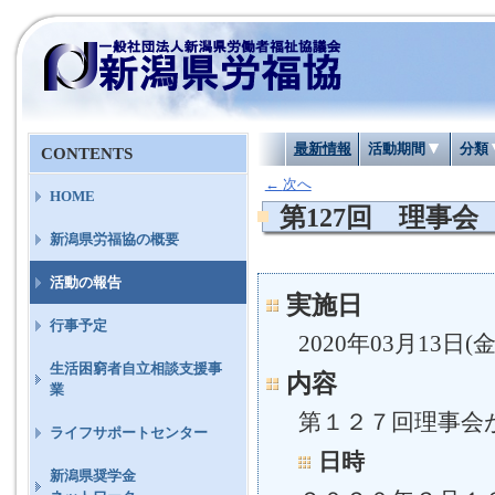
最新情報
活動期間
分類
CONTENTS
←
次へ
HOME
第127回 理事会
新潟県労福協の概要
活動の報告
実施日
行事予定
2020年03月13日(金
生活困窮者自立相談支援事
内容
業
第１２７回理事会
ライフサポートセンター
日時
新潟県奨学金