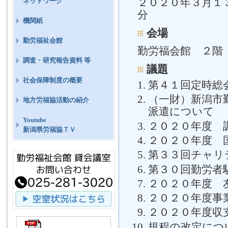
２０２０年３月１
ネットワーク
分
機関紙
会場
勤労福祉会館
勤労福会館 ２階
調査・研究報告資料 等
議題
社会保障制度の概要
第４１回定時総
（一財）新潟市
地方労福協活動の紹介
派遣について
Youtube
２０２０年度 
新潟県労福協ＴＶ
２０２０年度 
第３３回チャリ
第３０回勤労者
２０２０年度 
２０２０年度事
２０２０年度収
規程の改定につ