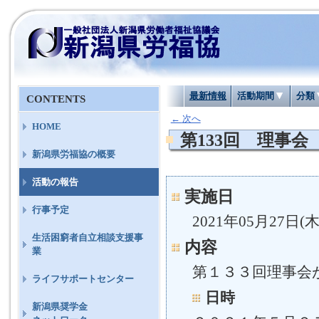
最新情報
活動期間
分類
CONTENTS
←
次へ
HOME
第133回 理事会
新潟県労福協の概要
活動の報告
実施日
行事予定
2021年05月27日(木
生活困窮者自立相談支援事
内容
業
第１３３回理事会
ライフサポートセンター
日時
新潟県奨学金