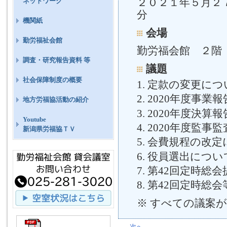
２０２１年５月２
ネットワーク
分
機関紙
会場
勤労福祉会館
勤労福会館 ２階
調査・研究報告資料 等
議題
社会保障制度の概要
定款の変更につい
2020年度事業
地方労福協活動の紹介
2020年度決算
Youtube
2020年度監事
新潟県労福協ＴＶ
会費規程の改定に
役員選出について
第42回定時総
第42回定時総
※ すべての議案
←
次へ