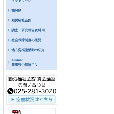
ネットワーク
機関紙
勤労福祉会館
調査・研究報告資料 等
社会保障制度の概要
地方労福協活動の紹介
Youtube
新潟県労福協ＴＶ