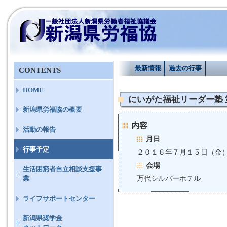
最新情報
過去の行事
CONTENTS
HOME
にいがた福祉リーダー塾 
新潟県労福協の概要
内容
活動の報告
月日
行事予定
２０１６年７月１５日（金
会場
生活困窮者自立相談支援事
万代シルバーホテル
業
ライフサポートセンター
新潟県奨学金