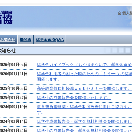
個人
お知らせ
機関紙
奨学金返済Q&A
お知らせ
2026年04月02日
奨学金ガイドブック（もう悩まないで。奨学金返済
2026年01月21日
奨学金利用者の困った時のための「もう一つ の奨
開催します。
2025年10月03日
高等教育費負担軽減ｗｅｂセミナーを開催します。
2025年01月27日
奨学生の成果報告会を開催いたします。
2024年09月19日
教育費負担軽減・奨学金制度改善に向けご協力をお
す。
2024年03月14日
奨学生成果報告会・奨学金無料相談会を開催しまし
2024年01月24日
奨学生の成果報告会 奨学金無料相談会を開催いた