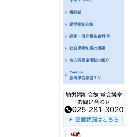
ネットワーク
機関紙
勤労福祉会館
調査・研究報告資料 等
社会保障制度の概要
地方労福協活動の紹介
Youtube
新潟県労福協ＴＶ