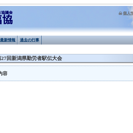
個人
最新情報
過去の行事
第27回新潟県勤労者駅伝大会
内容