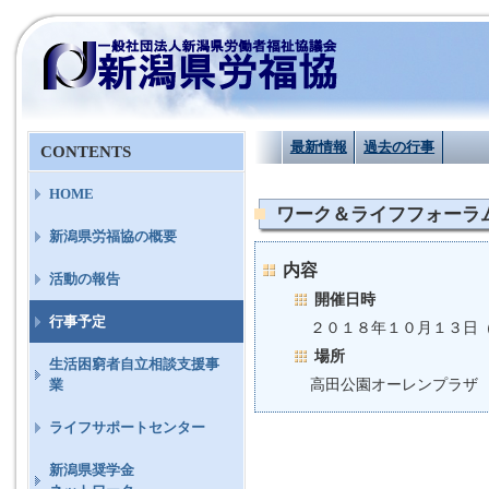
最新情報
過去の行事
CONTENTS
HOME
ワーク＆ライフフォーラム
新潟県労福協の概要
内容
活動の報告
開催日時
行事予定
２０１８年１０月１３日
場所
生活困窮者自立相談支援事
高田公園オーレンプラザ
業
ライフサポートセンター
新潟県奨学金