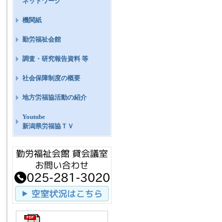
ネットワーク
機関紙
勤労福祉会館
調査・研究報告資料 等
社会保障制度の概要
地方労福協活動の紹介
Youtube
新潟県労福協ＴＶ