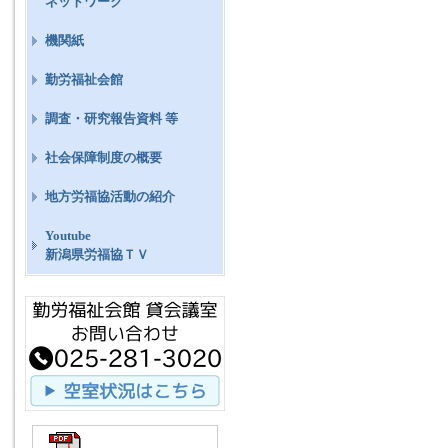
ネットワーク
機関紙
勤労福祉会館
調査・研究報告資料 等
社会保障制度の概要
地方労福協活動の紹介
Youtube
新潟県労福協ＴＶ