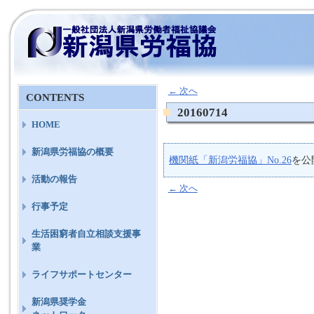
←
次へ
CONTENTS
20160714
HOME
新潟県労福協の概要
機関紙「新潟労福協」No.26
を公
活動の報告
←
次へ
行事予定
生活困窮者自立相談支援事
業
ライフサポートセンター
新潟県奨学金