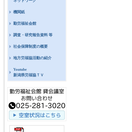
ネットワーク
機関紙
勤労福祉会館
調査・研究報告資料 等
社会保障制度の概要
地方労福協活動の紹介
Youtube
新潟県労福協ＴＶ