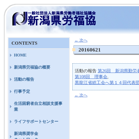
←
次へ
CONTENTS
20160621
HOME
新潟県労福協の概要
活動の報告
第26回 新潟県勤労
第108回 理事会
,
活動の報告
黒龍江省総工会へ第１４回代表
行事予定
←
次へ
生活困窮者自立相談支援事
業
ライフサポートセンター
新潟県奨学金