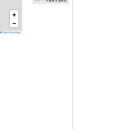
+
−
©
OpenStreetMap