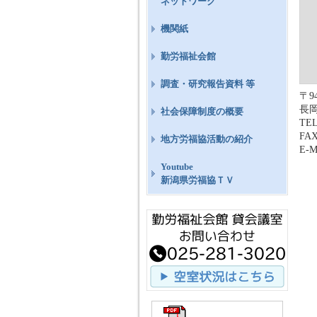
ネットワーク
機関紙
勤労福祉会館
調査・研究報告資料 等
〒94
長岡
社会保障制度の概要
TEL
FAX
地方労福協活動の紹介
E-M
Youtube
新潟県労福協ＴＶ