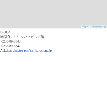
MapPress
|
OpenFreeMap
0-0034
市福住2-5-21 シバノビル２階
:0258-89-8345
:0258-89-8347
AIL:
ken-chuetsu-ps@samba.ocn.ne.jp