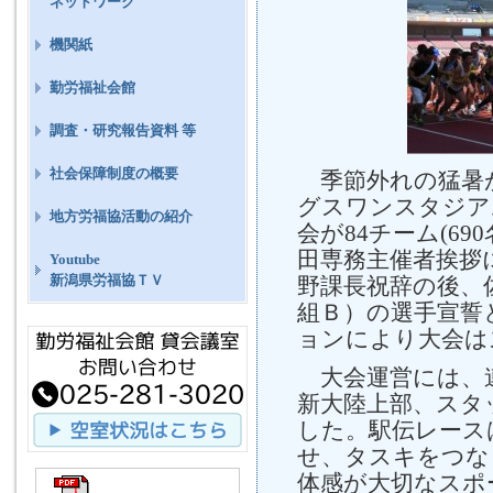
ネットワーク
機関紙
勤労福祉会館
調査・研究報告資料 等
社会保障制度の概要
季節外れの猛暑が
グスワンスタジア
地方労福協活動の紹介
会が84チーム(6
田専務主催者挨拶
Youtube
新潟県労福協ＴＶ
野課長祝辞の後、
組Ｂ）の選手宣誓
ョンにより大会は
大会運営には、連
新大陸上部、スタ
した。駅伝レース
せ、タスキをつな
体感が大切なスポ