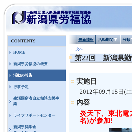
最新情報
活動期間
分類
CONTENTS
←
次へ
HOME
第22回 新潟県
新潟県労福協の概要
活動の報告
実施日
行事予定
2012年09月15日(土
生活困窮者自立相談支援事
内容
業
炎天下、東北電力
ライフサポートセンター
名)が参加!
新潟県奨学金