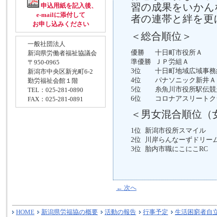
習の成果をいかん
申込用紙を記入後、
e-mailに添付して
者の連帯と絆を更
お申し込みください
＜総合順位＞
一般社団法人
優勝
十日町市役所Ａ
新潟県労働者福祉協議会
準優勝
ＪＰ労組Ａ
〒950-0965
3位
十日町地域広域事務
新潟市中央区新光町6-2
4位
パナソニック新井Ａ
勤労福祉会館１階
5位
糸魚川市役所駅伝競
TEL：025-281-0890
6位
コロナアスリートク
FAX：025-281-0891
＜男女混合順位（
1位
新潟市役所スマイル
2位
川岸らんなーずドリー
3位
胎内市職にこにこRC
←
次へ
HOME
新潟県労福協の概要
活動の報告
行事予定
生活困窮者自