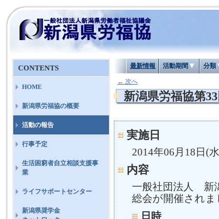
最新情報
活動期間
分類
CONTENTS
←
次へ
HOME
新潟県労福協第3
新潟県労福協の概要
活動の報告
実施日
行事予定
2014年06月18日(水
生活困窮者自立相談支援事
内容
業
一般社団法人 新
ライフサポートセンター
総会が開催されま
新潟県奨学金
日時