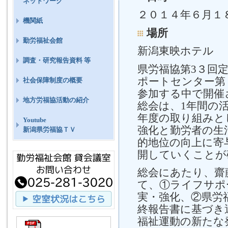
ネットワーク
２０１４年６月１
機関紙
場所
勤労福祉会館
新潟東映ホテル
調査・研究報告資料 等
県労福協第3３回
ポートセンター第９
社会保障制度の概要
参加する中で開催
地方労福協活動の紹介
総会は、1年間の活
年度の取り組みと
Youtube
強化と勤労者の生
新潟県労福協ＴＶ
的地位の向上に寄
開していくことが
総会にあたり、齋
て、①ライフサポ
実・強化、②県労
終報告書に基づき
福祉運動の新たな