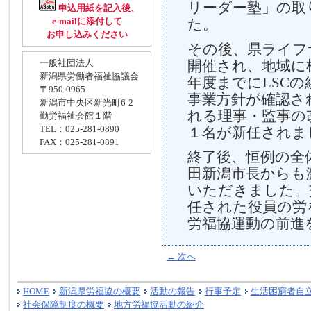
リーダー塾」の取
申込用紙を記入後、
た。
e-mailに添付して
お申し込みください
その後、県ライフ
開催され、地域に
一般社団法人
新潟県労働者福祉協議会
年度までにLSC
〒950-0965
事業方針が確認さ
新潟市中央区新光町6-2
れる理事・監事の
勤労福祉会館１階
TEL：025-281-0890
１名が新任されま
FAX：025-281-0891
終了後、恒例の全
田新潟市長からも
いただきました。
任された役員の労
労福協運動の前進
←
次へ
HOME
新潟県労福協の概要
活動の報告
行事予定
生活困窮者自
社会保障制度の概要
地方労福協活動の紹介