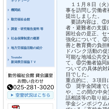
ネットワーク
１１月８日（火
事を訪問し労働者
機関紙
提出しました。
勤労福祉会館
要請内容は、⓵
者・避難者の支援
調査・研究報告資料 等
困社会の是正、セ
強化について、⓷
社会保障制度の概要
善と教育費の負担
地方労福協活動の紹介
ドバンク活動の促
可能な地域公共交
Youtube
て、⓺労働者協同
新潟県労福協ＴＶ
ついての具体的対
目でした。
重点的に、３項目
⓵ 奨学金関連で
や、この間の中央
話相談等の取り組
学金シンポジウム