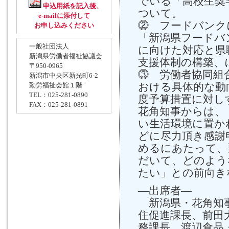
でいる「高校生奨
申込用紙を記入後、
ついて。
e-mailに添付して
⓶ フードバンク
お申し込みください
「新潟県フードバ
一般社団法人
に向けた対応と県
新潟県労働者福祉協議会
支援体制の構築、
〒950-0965
⓷ 労働者協同組
新潟市中央区新光町6-2
おける具体的な動
勤労福祉会館１階
TEL：025-281-0890
度予算措置に対し
FAX：025-281-0891
花角知事からは、
い生活環境に置か
どに尽力頂き感謝
めるにあたって、
だいて、どのよう
たい」との前向き
―出席者―
新潟県・花角知事
住促進課長、前田
務課長、渡辺食品