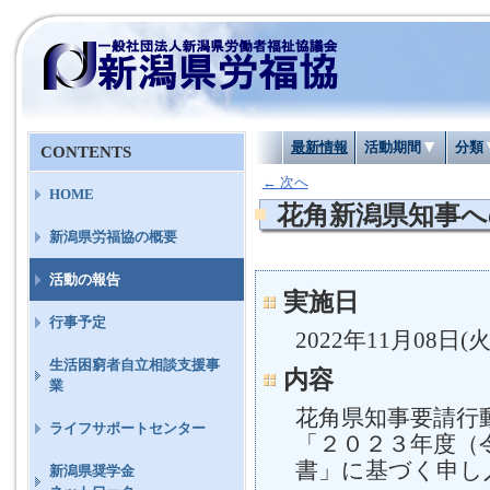
最新情報
活動期間
分類
CONTENTS
←
次へ
HOME
花角新潟県知事へ
新潟県労福協の概要
活動の報告
実施日
行事予定
2022年11月08日(火
生活困窮者自立相談支援事
内容
業
花角県知事要請行
ライフサポートセンター
「２０２３年度（
書」に基づく申し
新潟県奨学金