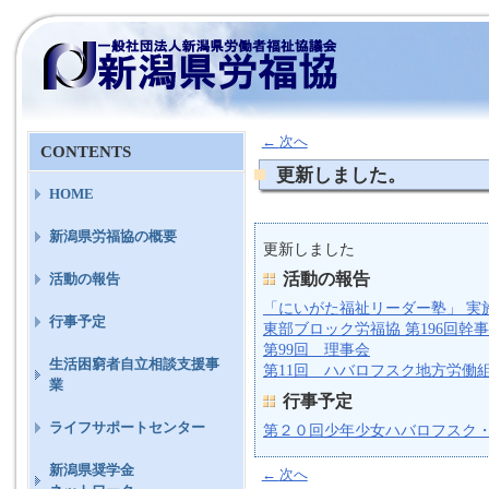
←
次へ
CONTENTS
更新しました。
HOME
新潟県労福協の概要
更新しました
活動の報告
活動の報告
「にいがた福祉リーダー塾」 実
行事予定
東部ブロック労福協 第196回幹
第99回 理事会
生活困窮者自立相談支援事
第11回 ハバロフスク地方労働
業
行事予定
ライフサポートセンター
第２０回少年少女ハバロフスク
新潟県奨学金
←
次へ