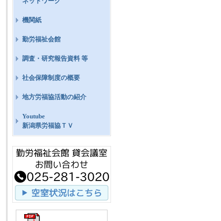
ネットワーク
機関紙
勤労福祉会館
調査・研究報告資料 等
社会保障制度の概要
地方労福協活動の紹介
Youtube
新潟県労福協ＴＶ