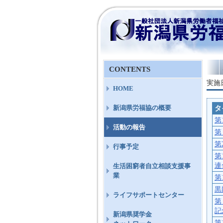
CONTENTS
実施
HOME
タ
新潟県労福協の概要
第
活動の報告
第
第
行事予定
第
連
生活困窮者自立相談支援事
業
第
黒
ライフサポートセンター
第
記
新潟県奨学金
第