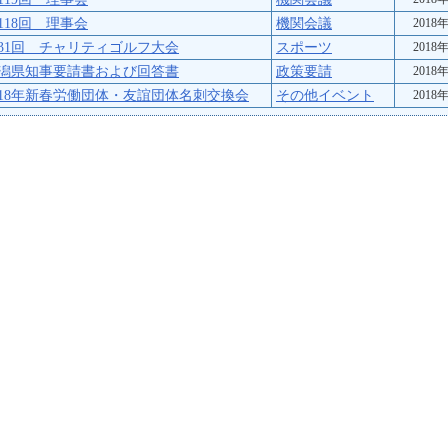
118回 理事会
機関会議
2018
31回 チャリティゴルフ大会
スポーツ
2018
潟県知事要請書および回答書
政策要請
2018
018年新春労働団体・友誼団体名刺交換会
その他イベント
2018