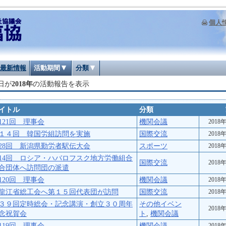
個人
最新情報
活動期間
分類
日が
2018年
の活動報告を表示
イトル
分類
121回 理事会
機関会議
2018
１４回 韓国労組訪問を実施
国際交流
2018
28回 新潟県勤労者駅伝大会
スポーツ
2018
14回 ロシア・ハバロフスク地方労働組合
国際交流
2018
合団体へ訪問団の派遣
120回 理事会
機関会議
2018
龍江省総工会へ第１５回代表団が訪問
国際交流
2018
３９回定時総会・記念講演・創立３０周年
その他イベン
2018
念祝賀会
ト
,
機関会議
119回 理事会
機関会議
2018