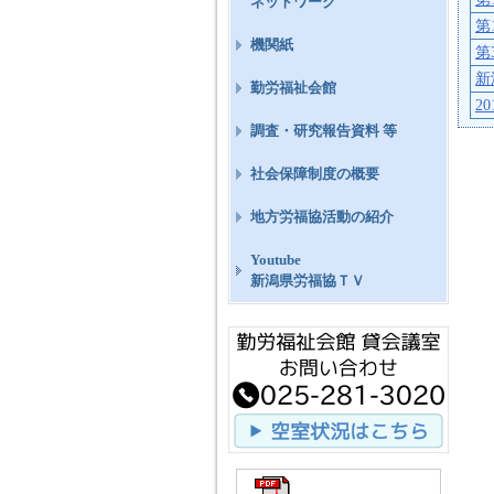
ネットワーク
第
機関紙
第
新
勤労福祉会館
2
調査・研究報告資料 等
社会保障制度の概要
地方労福協活動の紹介
Youtube
新潟県労福協ＴＶ